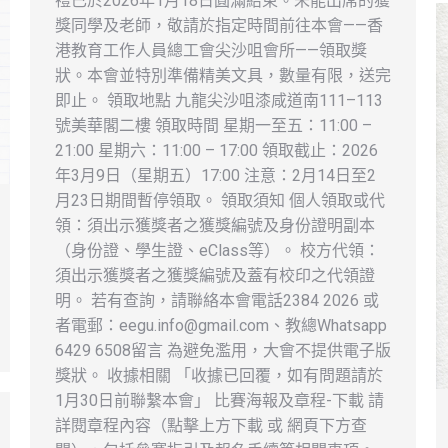
禮已​於2026年1月18日圓滿結束。未能出席的獲
獎同學及老師，敬請於指定時間前往本會——香
港教育工作人員總工會尖沙咀會所——領取獎
狀。本會並特別準備精美文具，數量有限，送完
即止。 領取地點 九龍尖沙咀漆咸道南111–113
號美華閣二樓 領取時間 星期一至五：11:00 –
21:00 星期六：11:00 – 17:00 領取截止：2026
年3月9日（星期五）17:00 注意：2月14日至2
月23日期間暫停領取。 領取須知 個人領取或代
領：須出示獲獎者之獲獎編號及身份證明副本
（身份證、學生證、eClass等）。 校方代領：
須出示獲獎者之獲獎編號及蓋有校印之代領證
明。 若有查詢，請聯絡本會電話2384 2026 或
者電郵：eegu.info@gmail.com、教總Whatsapp
6429 6508留言 為避免濫用，大會不提供電子版
獎狀。 收據相關 「收據已回覆，如有問題請於
1月30日前聯繫本會」 比賽海報及章程-下載 請
詳閱章程內容（點擊上方下載 或 網頁下方查