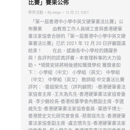
比賽」賽果公佈
學界活動
By
eegu
12 月 27, 2021
「第一屆香港中小學中英文硬筆書法比賽」公
佈賽果 由教育工作人員總工會與香港硬筆
書法家協會合辦的「第一屆香港中小學中英文硬
筆書法比賽」已於 2021 年 12 月 20 日評審圓滿
結束！ 在此，感謝各中小學校的踴躍參
與！各評判的認真評審，本會理幹事的大力協
助。 *領獎安排將稍後通知獲獎學校 獲獎者如
下： 小學組（中文） 小學組（英文） 中學組
（中文） 中學組（英文） 教師組 中文書法比賽
評判： -雷超榮先生（評判顧問）-香港硬筆書法
家協會主席 -王天為先生-香港硬筆書法家協會委
員 -李少鶴校長-香港校董學會內務副主席 -李選
威先生-香港硬筆書法家協會委員 -葉德平博士-
香港歷史文化研究會會長 -蔡禦寇先生-香港硬筆
書法家協會副主席 -盧志懷先生-香港硬筆書法家