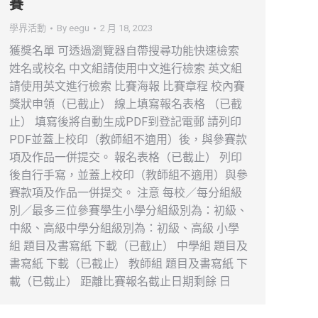
賽
學界活動
By
eegu
2 月 18, 2023
獲獎名單 可透過瀏覽器自帶搜尋功能快速檢索
姓名或校名 中文組請使用中文進行檢索 英文組
請使用英文進行檢索 比賽海報 比賽章程 校內賽
獎狀申領（已截止） 線上填寫報名表格 （已截
止） 填寫後將自動生成PDF到登記電郵 請列印
PDF並蓋上校印（教師組不適用）後，與參賽款
項及作品一併提交。 報名表格（已截止） 列印
後自行手寫，並蓋上校印（教師組不適用）與參
賽款項及作品一併提交。 注意 每校／每分組級
別／最多三位參賽學生小學分組級別為：初級、
中級、高級中學分組級別為：初級、高級 小學
組 題目及書寫紙 下載（已截止） 中學組 題目及
書寫紙 下載（已截止） 教師組 題目及書寫紙 下
載（已截止） 距離比賽報名截止日期剩餘 日