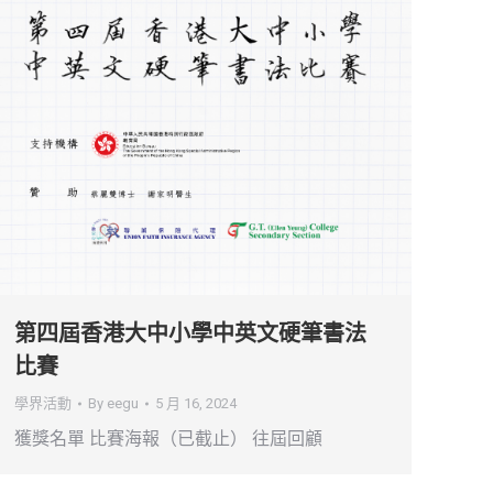
第四屆香港大中小學中英文硬筆書法
比賽
學界活動
By
eegu
5 月 16, 2024
獲獎名單 比賽海報（已截止） 往屆回顧