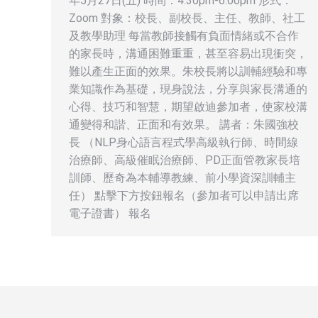
年5月27日(五) 時間：4:30pm-6:00pm 形式：
Zoom 對象：校長、副校長、主任、教師、社工
及教學助理 每當教師接觸有負面情緒或不合作
的家長時，溝通困難重重，甚至容易出現衝突，
難以產生正面的效果。朱校長將以訓輔經驗和專
業知識作為基礎，現身說法，分享與家長溝通的
心得、技巧和智慧，期望啟迪參加者，使家校溝
通變得和諧、正面和有效果。 講者：朱國強校
長 （NLP身心語言程式學高級執行師、時間線
治療師、高級催眠治療師、PD正面管教家長培
訓師、歷奇為本輔導教練、前小學資深訓輔主
任） 點擊下方按鈕報名（參加者可以申請出席
電子證書） 報名