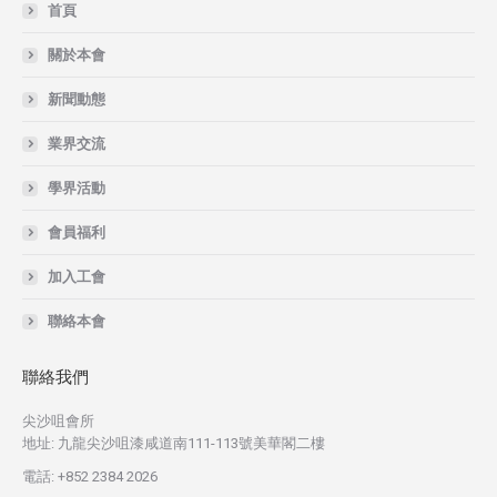
首頁
關於本會
新聞動態
業界交流
學界活動
會員福利
加入工會
聯絡本會
聯絡我們
尖沙咀會所
地址: 九龍尖沙咀漆咸道南111-113號美華閣二樓
電話: +852 2384 2026