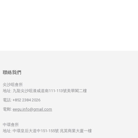
聯絡我們
尖沙咀會所
地址: 九龍尖沙咀漆咸道南111-113號美華閣二樓
電話: +852 2384 2026
電郵:
eegu.info@gmail.com
中環會所
地址: 中環皇后大道中151-155號 兆英商業大廈一樓