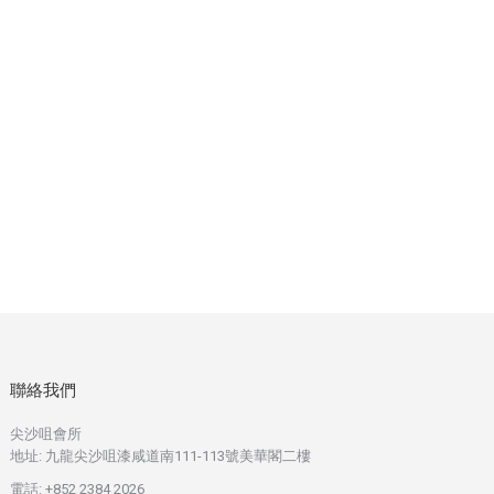
聯絡我們
尖沙咀會所
地址: 九龍尖沙咀漆咸道南111-113號美華閣二樓
電話: +852 2384 2026