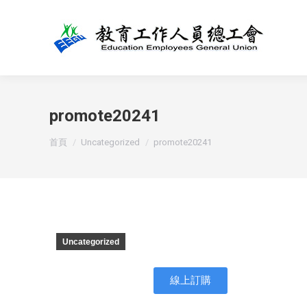
promote20241
You are here:
首頁
Uncategorized
promote20241
Uncategorized
線上訂購