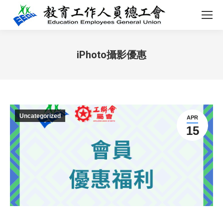
iPhoto攝影優惠
You are here:
Uncategorized
APR
15